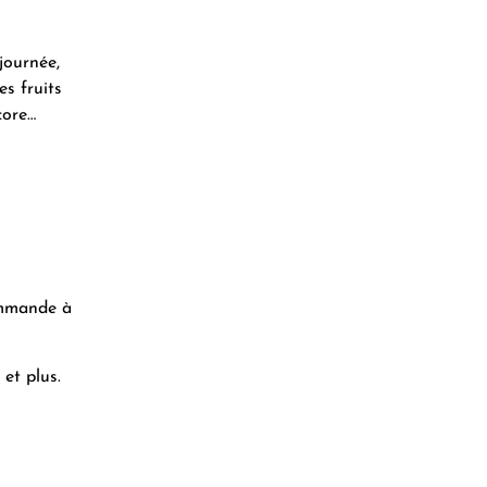
journée,
es fruits
core…
commande à
et plus.