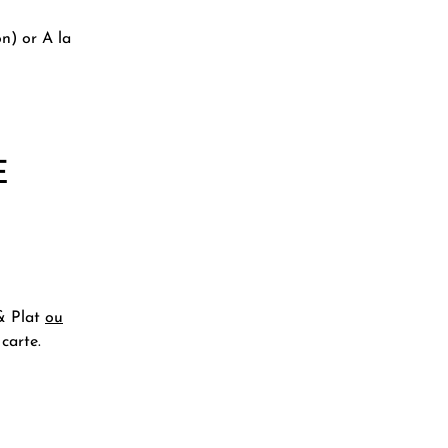
n) or A la
E
 & Plat
ou
carte.