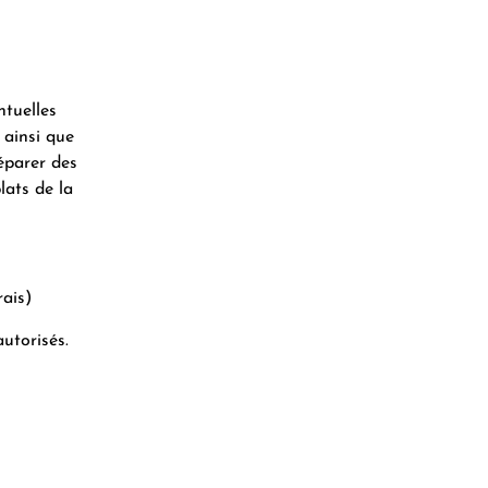
ntuelles
, ainsi que
éparer des
lats de la
rais)
utorisés.